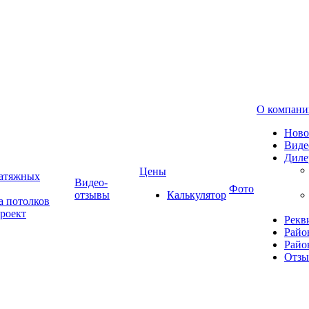
О компани
Ново
Виде
Диле
Цены
натяжных
Видео-
Фото
отзывы
Калькулятор
а потолков
роект
Рекв
Райо
Райо
Отз