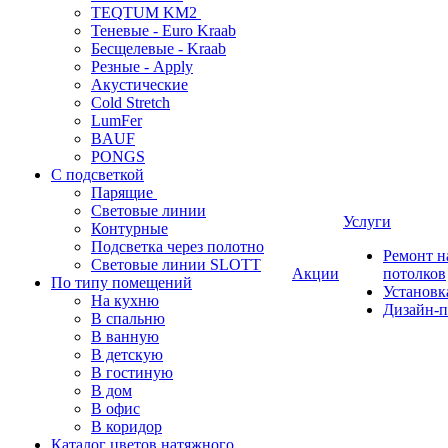
TEQTUM KM2
Теневые - Euro Kraab
Бесщелевые - Kraab
Резные - Apply
Акустические
Cold Stretch
LumFer
BAUF
PONGS
С подсветкой
Парящие
Световые линии
Услуги
Контурные
Подсветка через полотно
Ремонт 
Световые линии SLOTT
Акции
потолков
По типу помещений
Установк
На кухню
Дизайн-п
В спальню
В ванную
В детскую
В гостиную
В дом
В офис
В коридор
Каталог цветов натяжного