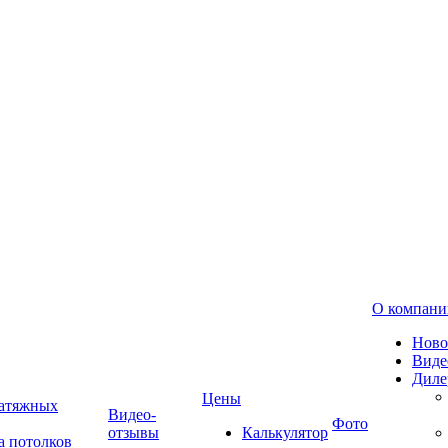
О компани
Ново
Виде
Диле
Цены
натяжных
Видео-
Фото
отзывы
Калькулятор
а потолков