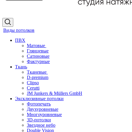
Виды потолков
ПВХ
Матовые
Глянцевые
Сатиновые
Фактурные
Ткань
Тканевые
D-premium
Clipso
Cerutti
JM Junkers & Müllers GmbH
Эксклюзивные потолки
Фотопечать
Двухуровневые
Многоуровневые
3D-потолки
Звездное небо
Double Vision