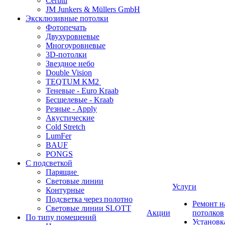
Cerutti
JM Junkers & Müllers GmbH
Эксклюзивные потолки
Фотопечать
Двухуровневые
Многоуровневые
3D-потолки
Звездное небо
Double Vision
TEQTUM KM2
Теневые - Euro Kraab
Бесщелевые - Kraab
Резные - Apply
Акустические
Cold Stretch
LumFer
BAUF
PONGS
С подсветкой
Парящие
Световые линии
Услуги
Контурные
Подсветка через полотно
Ремонт 
Световые линии SLOTT
Акции
потолков
По типу помещений
Установк