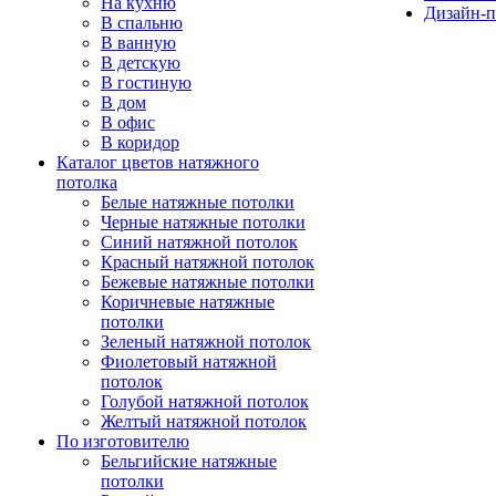
На кухню
Дизайн-п
В спальню
В ванную
В детскую
В гостиную
В дом
В офис
В коридор
Каталог цветов натяжного
потолка
Белые натяжные потолки
Черные натяжные потолки
Синий натяжной потолок
Красный натяжной потолок
Бежевые натяжные потолки
Коричневые натяжные
потолки
Зеленый натяжной потолок
Фиолетовый натяжной
потолок
Голубой натяжной потолок
Желтый натяжной потолок
По изготовителю
Бельгийские натяжные
потолки