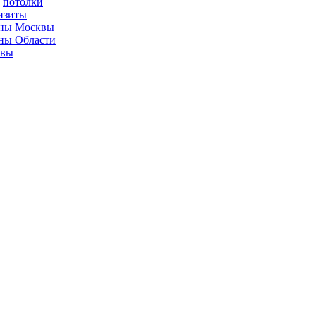
потолки
изиты
ны Москвы
ны Области
ывы