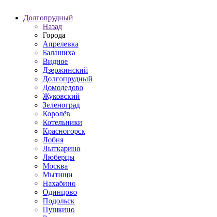
Долгопрудный
Назад
Города
Апрелевка
Балашиха
Видное
Дзержинский
Долгопрудный
Домодедово
Жуковский
Зеленоград
Королёв
Котельники
Красногорск
Лобня
Лыткарино
Люберцы
Москва
Мытищи
Нахабино
Одинцово
Подольск
Пушкино