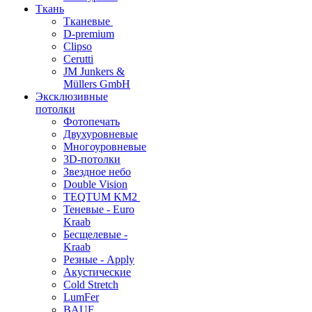
Ткань
Тканевые
D-premium
Clipso
Cerutti
JM Junkers &
Müllers GmbH
Эксклюзивные
потолки
Фотопечать
Двухуровневые
Многоуровневые
3D-потолки
Звездное небо
Double Vision
TEQTUM KM2
Теневые - Euro
Kraab
Бесщелевые -
Kraab
Резные - Apply
Акустические
Cold Stretch
LumFer
BAUF