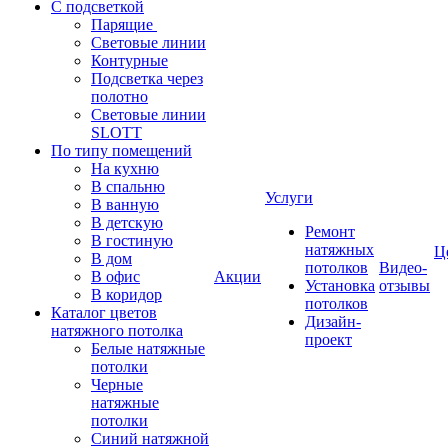
С подсветкой
Парящие
Световые линии
Контурные
Подсветка через
полотно
Световые линии
SLOTT
По типу помещений
На кухню
В спальню
Услуги
В ванную
В детскую
Ремонт
В гостиную
натяжных
Ц
В дом
потолков
Видео-
В офис
Акции
Установка
отзывы
В коридор
потолков
Каталог цветов
Дизайн-
натяжного потолка
проект
Белые натяжные
потолки
Черные
натяжные
потолки
Синий натяжной