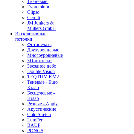
Тканевые
D-premium
Clipso
Cerutti
JM Junkers &
Müllers GmbH
Эксклюзивные
потолки
Фотопечать
Двухуровневые
Многоуровневые
3D-потолки
Звездное небо
Double Vision
TEQTUM KM2
Теневые - Euro
Kraab
Бесщелевые -
Kraab
Резные - Apply
Акустические
Cold Stretch
LumFer
BAUF
PONGS