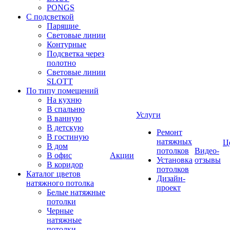
PONGS
С подсветкой
Парящие
Световые линии
Контурные
Подсветка через
полотно
Световые линии
SLOTT
По типу помещений
На кухню
В спальню
Услуги
В ванную
В детскую
Ремонт
В гостиную
натяжных
Ц
В дом
потолков
Видео-
В офис
Акции
Установка
отзывы
В коридор
потолков
Каталог цветов
Дизайн-
натяжного потолка
проект
Белые натяжные
потолки
Черные
натяжные
потолки