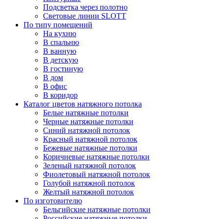
Подсветка через полотно
Световые линии SLOTT
По типу помещений
На кухню
В спальню
В ванную
В детскую
В гостиную
В дом
В офис
В коридор
Каталог цветов натяжного потолка
Белые натяжные потолки
Черные натяжные потолки
Синий натяжной потолок
Красный натяжной потолок
Бежевые натяжные потолки
Коричневые натяжные потолки
Зеленый натяжной потолок
Фиолетовый натяжной потолок
Голубой натяжной потолок
Желтый натяжной потолок
По изготовителю
Бельгийские натяжные потолки
Российские натяжные потолки