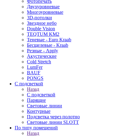
Фотопечать
Двухуровневые
Многоуровневые
3D-потолки
Звездное небо
Double Vision
TEQTUM KM2
Теневые - Euro Kraab
Бесщелевые - Kraab
Резные - Apply
Акустические
Cold Stretch
LumFer
BAUF
PONGS
С подсветкой
Назад
С подсветкой
Парящие
Световые линии
Контурные
Подсветка через полотно
Световые линии SLOTT
По типу помещений
Назад