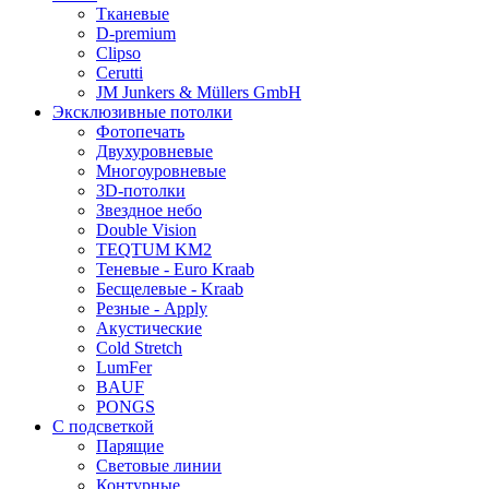
Тканевые
D-premium
Clipso
Cerutti
JM Junkers & Müllers GmbH
Эксклюзивные потолки
Фотопечать
Двухуровневые
Многоуровневые
3D-потолки
Звездное небо
Double Vision
TEQTUM KM2
Теневые - Euro Kraab
Бесщелевые - Kraab
Резные - Apply
Акустические
Cold Stretch
LumFer
BAUF
PONGS
С подсветкой
Парящие
Световые линии
Контурные