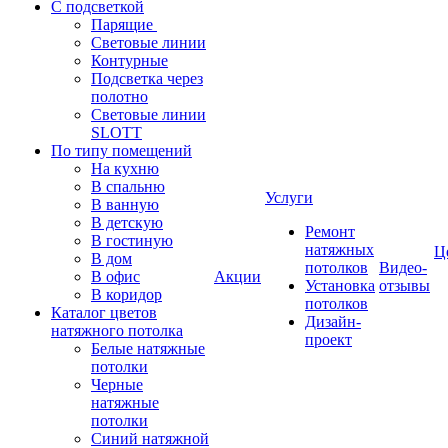
С подсветкой
Парящие
Световые линии
Контурные
Подсветка через
полотно
Световые линии
SLOTT
По типу помещений
На кухню
В спальню
Услуги
В ванную
В детскую
Ремонт
В гостиную
натяжных
Ц
В дом
потолков
Видео-
В офис
Акции
Установка
отзывы
В коридор
потолков
Каталог цветов
Дизайн-
натяжного потолка
проект
Белые натяжные
потолки
Черные
натяжные
потолки
Синий натяжной