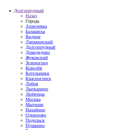
Долгопрудный
Назад
Города
Апрелевка
Балашиха
Видное
Дзержинский
Долгопрудный
Домодедово
Жуковский
Зеленоград
Королёв
Котельники
Красногорск
Лобня
Лыткарино
Люберцы
Москва
Мытищи
Нахабино
Одинцово
Подольск
Пушкино