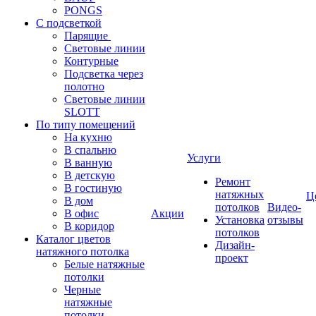
PONGS
С подсветкой
Парящие
Световые линии
Контурные
Подсветка через
полотно
Световые линии
SLOTT
По типу помещений
На кухню
В спальню
Услуги
В ванную
В детскую
Ремонт
В гостиную
натяжных
Ц
В дом
потолков
Видео-
В офис
Акции
Установка
отзывы
В коридор
потолков
Каталог цветов
Дизайн-
натяжного потолка
проект
Белые натяжные
потолки
Черные
натяжные
потолки