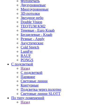
Фотопечать
Двухуровневые
Многоуровневые
3D-потолки
Звездное небо
Double Vision
TEQTUM KM2
Теневые - Euro Kraab
Бесщелевые - Kraab
Резные - Apply
Акустические
Cold Stretch
LumFer
BAUF
PONGS
С подсветкой
Назад
С подсветкой
Парящие
Световые линии
Контурные
Подсветка через полотно
Световые линии SLOTT
По типу помещений
Назад