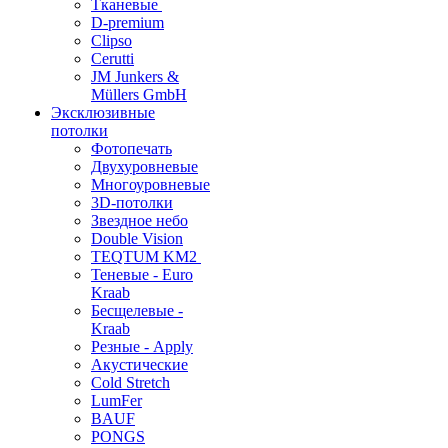
Тканевые
D-premium
Clipso
Cerutti
JM Junkers &
Müllers GmbH
Эксклюзивные
потолки
Фотопечать
Двухуровневые
Многоуровневые
3D-потолки
Звездное небо
Double Vision
TEQTUM KM2
Теневые - Euro
Kraab
Бесщелевые -
Kraab
Резные - Apply
Акустические
Cold Stretch
LumFer
BAUF
PONGS