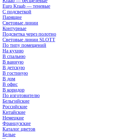
Kraab — бесщелевые
Euro Kraab — теневые
С подсветкой
Парящие
Световые линии
Контурные
Подсветка через полотно
Световые линии SLOTT
По типу помещений
На кухню
В спальню
В ванную
В детскую
В гостиную
В дом
В офис
В коридор
По изготовителю
Бельгийские
Российские
Китайские
Немецкие
Французские
Каталог цветов
Белые