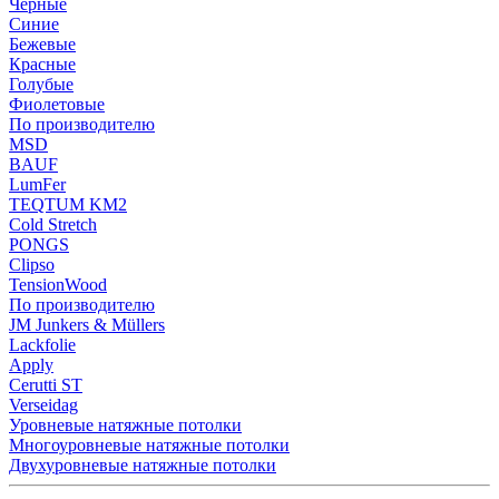
Черные
Синие
Бежевые
Красные
Голубые
Фиолетовые
По производителю
MSD
BAUF
LumFer
TEQTUM KM2
Cold Stretch
PONGS
Clipso
TensionWood
По производителю
JM Junkers & Müllers
Lackfolie
Apply
Cerutti ST
Verseidag
Уровневые натяжные потолки
Многоуровневые натяжные потолки
Двухуровневые натяжные потолки