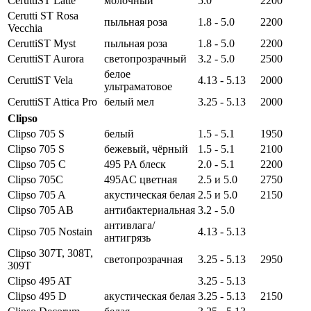
CeruttiST Latte
молочный
5.0
2200
Cerutti ST Rosa
пыльная роза
1.8 - 5.0
2200
Vecchia
CeruttiST Myst
пыльная роза
1.8 - 5.0
2200
CeruttiST Aurora
светопрозрачный
3.2 - 5.0
2500
белое
CeruttiST Vela
4.13 - 5.13
2000
ультраматовое
CeruttiST Attica Pro
белый мел
3.25 - 5.13
2000
Clipso
Clipso 705 S
белый
1.5 - 5.1
1950
Clipso 705 S
бежевый, чёрный
1.5 - 5.1
2100
Clipso 705 C
495 PA блеск
2.0 - 5.1
2200
Clipso 705C
495AC цветная
2.5 и 5.0
2750
Clipso 705 A
акустическая белая
2.5 и 5.0
2150
Clipso 705 AB
антибактериальная
3.2 - 5.0
антивлага/
Clipso 705 Nostain
4.13 - 5.13
антигрязь
Clipso 307T, 308T,
светопрозрачная
3.25 - 5.13
2950
309T
Clipso 495 AT
3.25 - 5.13
Clipso 495 D
акустическая белая
3.25 - 5.13
2150