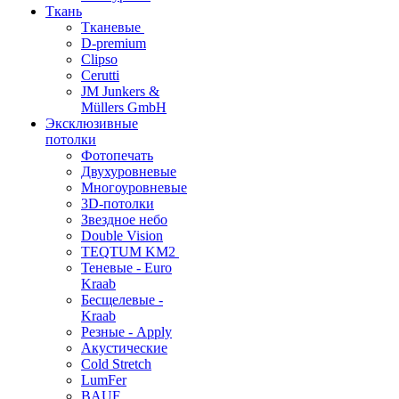
Ткань
Тканевые
D-premium
Clipso
Cerutti
JM Junkers &
Müllers GmbH
Эксклюзивные
потолки
Фотопечать
Двухуровневые
Многоуровневые
3D-потолки
Звездное небо
Double Vision
TEQTUM KM2
Теневые - Euro
Kraab
Бесщелевые -
Kraab
Резные - Apply
Акустические
Cold Stretch
LumFer
BAUF