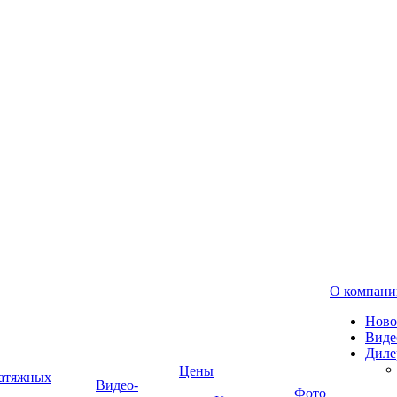
О компани
Ново
Виде
Диле
Цены
натяжных
Видео-
Фото