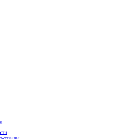
и
сти
о-отзывы