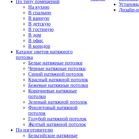
По типу помещений
Установк
На кухню
Дизайн-п
В спальню
В ванную
В детскую
В гостиную
В дом
В офис
В коридор
Каталог цветов натяжного
потолка
Белые натяжные потолки
Черные натяжные потолки
Синий натяжной потолок
Красный натяжной потолок
Бежевые натяжные потолки
Коричневые натяжные
потолки
Зеленый натяжной потолок
Фиолетовый натяжной
потолок
Голубой натяжной потолок
Желтый натяжной потолок
По изготовителю
Бельгийские натяжные