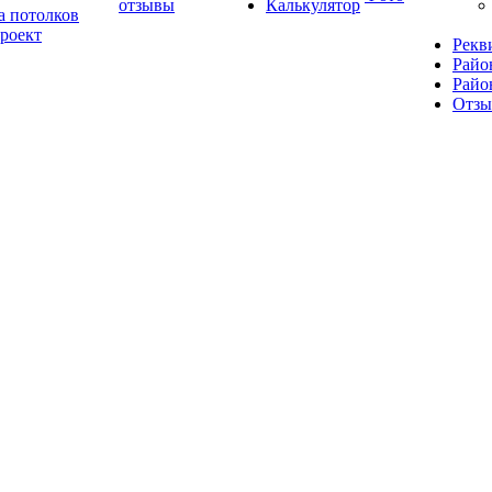
отзывы
Калькулятор
а потолков
роект
Рекв
Райо
Райо
Отз