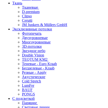
Ткань
Тканевые
D-premium
Clipso
Cerutti
JM Junkers & Müllers GmbH
Эксклюзивные потолки
Фотопечать
Двухуровневые
Многоуровневые
3D-потолки
Звездное небо
Double Vision
TEQTUM KM2
Теневые - Euro Kraab
Бесщелевые - Kraab
Резные - Apply
Акустические
Cold Stretch
LumFer
BAUF
PONGS
С подсветкой
Парящие
Световые линии