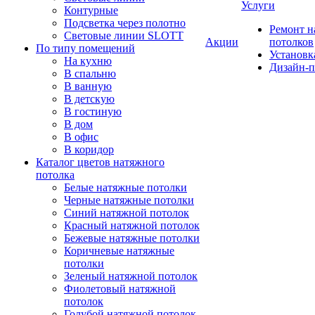
Услуги
Контурные
Подсветка через полотно
Ремонт 
Световые линии SLOTT
Акции
потолков
По типу помещений
Установк
На кухню
Дизайн-п
В спальню
В ванную
В детскую
В гостиную
В дом
В офис
В коридор
Каталог цветов натяжного
потолка
Белые натяжные потолки
Черные натяжные потолки
Синий натяжной потолок
Красный натяжной потолок
Бежевые натяжные потолки
Коричневые натяжные
потолки
Зеленый натяжной потолок
Фиолетовый натяжной
потолок
Голубой натяжной потолок