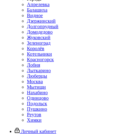
Апрелевка
Балашиха
Видное
Дзержинский
Долгопрудный
Домодедово
Жуковский
Зеленоград
Королёв
Котельники
Красногорск
Лобня
Лыткарино
Люберцы
Москва
Мытищи
Нахабино
Одинцово
Подольск
Пушкино
Реутов
Химки
Личный кабинет