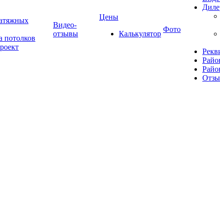
Диле
Цены
натяжных
Видео-
Фото
отзывы
Калькулятор
а потолков
роект
Рекв
Райо
Райо
Отз