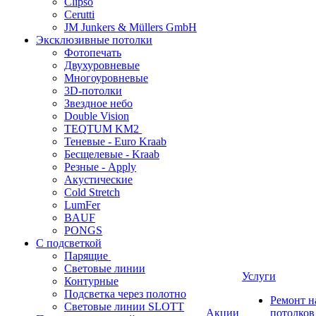
Clipso
Cerutti
JM Junkers & Müllers GmbH
Эксклюзивные потолки
Фотопечать
Двухуровневые
Многоуровневые
3D-потолки
Звездное небо
Double Vision
TEQTUM KM2
Теневые - Euro Kraab
Бесщелевые - Kraab
Резные - Apply
Акустические
Cold Stretch
LumFer
BAUF
PONGS
С подсветкой
Парящие
Световые линии
Услуги
Контурные
Подсветка через полотно
Ремонт 
Световые линии SLOTT
Акции
потолков