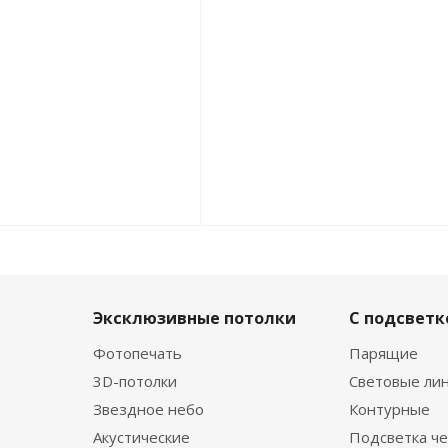
Эксклюзивные потолки
С подсветк
Фотопечать
Парящие
3D-потолки
Световые ли
Звездное небо
Контурные
Акустические
Подсветка че