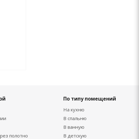
ой
По типу помещений
На кухню
нии
В спальню
В ванную
рез полотно
В детскую