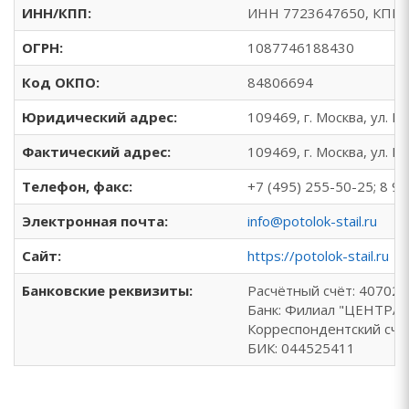
ИНН/КПП:
ИНН 7723647650, КПП 
ОГРН:
1087746188430
Код ОКПО:
84806694
Юридический адрес:
109469, г. Москва, ул. П
Фактический адрес:
109469, г. Москва, ул. П
Телефон, факс:
+7 (495) 255-50-25; 8 9
Электронная почта:
info@potolok-stail.ru
Сайт:
https://potolok-stail.ru
Банковские реквизиты:
Расчётный счёт: 40702
Банк: Филиал "ЦЕНТРА
Корреспондентский счё
БИК: 044525411