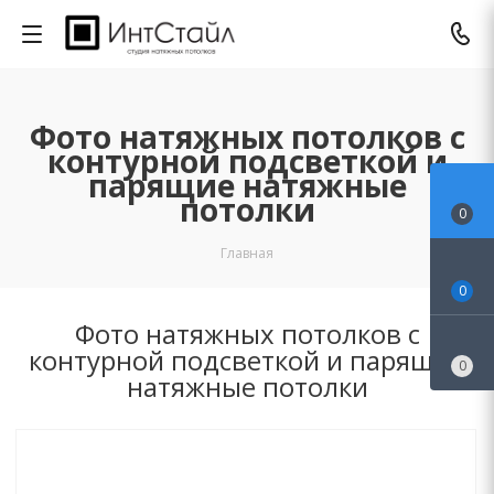
Фото натяжных потолков с
контурной подсветкой и
парящие натяжные
потолки
0
Главная
0
Фото натяжных потолков с
контурной подсветкой и парящие
0
натяжные потолки