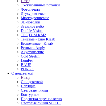
Назад
Эксклюзивные потолки
Фотопечать
Двухуровневые
Многоуровневые
3D-потолки
Звездное небо
Double Vision
TEQTUM KM2
Теневые - Euro Kraab
Бесщелевые - Kraab
Резные - Apply
Акустические
Cold Stretch
LumFer
BAUF
PONGS
С подсветкой
Назад
С подсветкой
Парящие
Световые линии
Контурные
Подсветка через полотно
Световые линии SLOTT