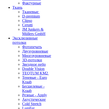
Фактурные
Ткань
Тканевые
D-premium
Clipso
Cerutti
JM Junkers &
Müllers GmbH
Эксклюзивные
потолки
Фотопечать
Двухуровневые
Многоуровневые
3D-потолки
Звездное небо
Double Vision
TEQTUM KM2
Теневые - Euro
Kraab
Бесщелевые -
Kraab
Резные - Apply
Акустические
Cold Stretch
LumFer