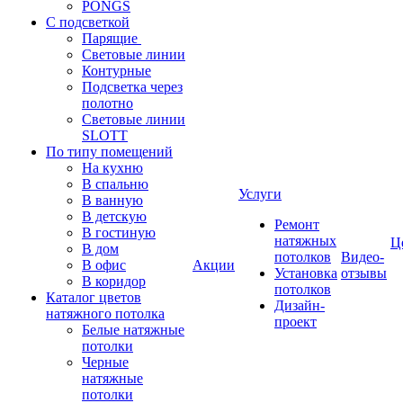
PONGS
С подсветкой
Парящие
Световые линии
Контурные
Подсветка через
полотно
Световые линии
SLOTT
По типу помещений
На кухню
В спальню
Услуги
В ванную
В детскую
Ремонт
В гостиную
натяжных
Ц
В дом
потолков
Видео-
В офис
Акции
Установка
отзывы
В коридор
потолков
Каталог цветов
Дизайн-
натяжного потолка
проект
Белые натяжные
потолки
Черные
натяжные
потолки