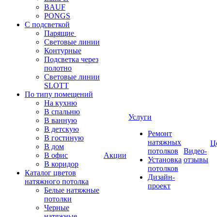
BAUF
PONGS
С подсветкой
Парящие
Световые линии
Контурные
Подсветка через
полотно
Световые линии
SLOTT
По типу помещений
На кухню
В спальню
Услуги
В ванную
В детскую
Ремонт
В гостиную
натяжных
Ц
В дом
потолков
Видео-
В офис
Акции
Установка
отзывы
В коридор
потолков
Каталог цветов
Дизайн-
натяжного потолка
проект
Белые натяжные
потолки
Черные
натяжные