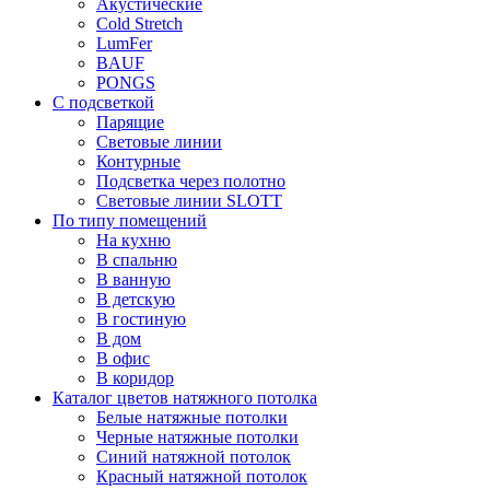
Акустические
Cold Stretch
LumFer
BAUF
PONGS
С подсветкой
Парящие
Световые линии
Контурные
Подсветка через полотно
Световые линии SLOTT
По типу помещений
На кухню
В спальню
В ванную
В детскую
В гостиную
В дом
В офис
В коридор
Каталог цветов натяжного потолка
Белые натяжные потолки
Черные натяжные потолки
Синий натяжной потолок
Красный натяжной потолок