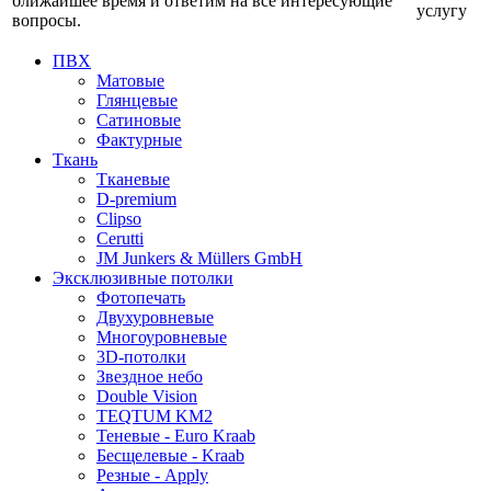
ближайшее время и ответим на все интересующие
услугу
вопросы.
ПВХ
Матовые
Глянцевые
Сатиновые
Фактурные
Ткань
Тканевые
D-premium
Clipso
Cerutti
JM Junkers & Müllers GmbH
Эксклюзивные потолки
Фотопечать
Двухуровневые
Многоуровневые
3D-потолки
Звездное небо
Double Vision
TEQTUM KM2
Теневые - Euro Kraab
Бесщелевые - Kraab
Резные - Apply