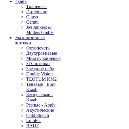
Ткань
Тканевые
D-premium
Clipso
Cerutti
JM Junkers &
Müllers GmbH
Эксклюзивные
потолки
Фотопечать
Двухуровневые
Многоуровневые
3D-потолки
Звездное небо
Double Vision
TEQTUM KM2
Теневые - Euro
Kraab
Бесщелевые -
Kraab
Резные - Apply
Акустические
Cold Stretch
LumFer
BAUF