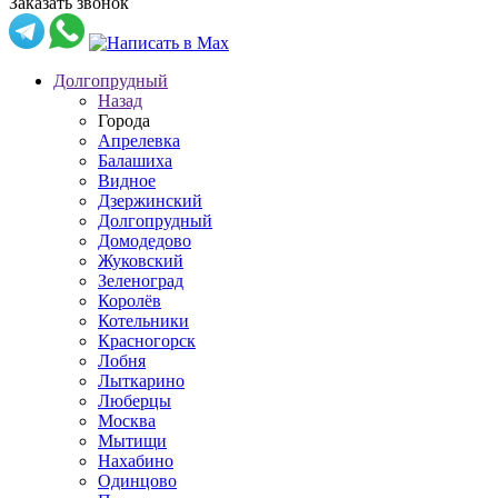
Заказать звонок
Долгопрудный
Назад
Города
Апрелевка
Балашиха
Видное
Дзержинский
Долгопрудный
Домодедово
Жуковский
Зеленоград
Королёв
Котельники
Красногорск
Лобня
Лыткарино
Люберцы
Москва
Мытищи
Нахабино
Одинцово