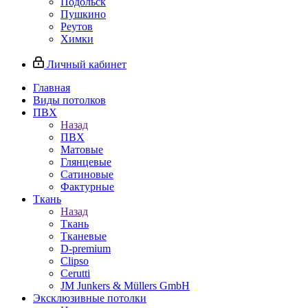
Подольск
Пушкино
Реутов
Химки
Личный кабинет
Главная
Виды потолков
ПВХ
Назад
ПВХ
Матовые
Глянцевые
Сатиновые
Фактурные
Ткань
Назад
Ткань
Тканевые
D-premium
Clipso
Cerutti
JM Junkers & Müllers GmbH
Эксклюзивные потолки