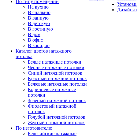
По типу помещений
Установк
На кухню
Дизайн-п
В спальню
В ванную
В детскую
В гостиную
В дом
В офис
В коридор
Каталог цветов натяжного
потолка
Белые натяжные потолки
Черные натяжные потолки
Синий натяжной потолок
Красный натяжной потолок
Бежевые натяжные потолки
Коричневые натяжные
потолки
Зеленый натяжной потолок
Фиолетовый натяжной
потолок
Голубой натяжной потолок
Желтый натяжной потолок
По изготовителю
Бельгийские натяжные