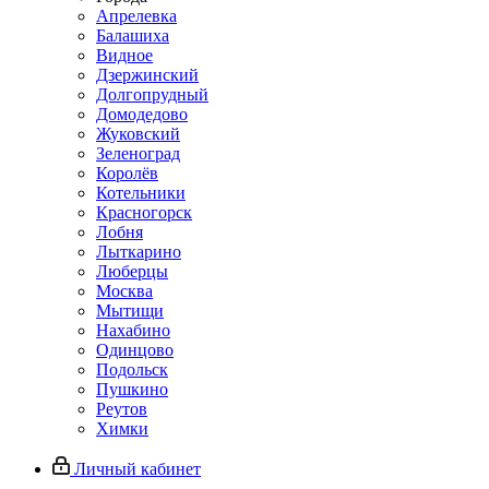
Апрелевка
Балашиха
Видное
Дзержинский
Долгопрудный
Домодедово
Жуковский
Зеленоград
Королёв
Котельники
Красногорск
Лобня
Лыткарино
Люберцы
Москва
Мытищи
Нахабино
Одинцово
Подольск
Пушкино
Реутов
Химки
Личный кабинет