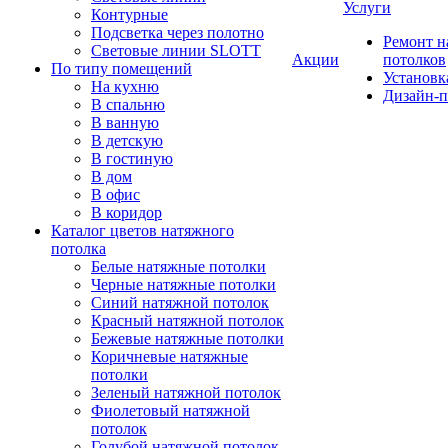
Услуги
Контурные
Подсветка через полотно
Ремонт 
Световые линии SLOTT
Акции
потолков
По типу помещений
Установк
На кухню
Дизайн-п
В спальню
В ванную
В детскую
В гостиную
В дом
В офис
В коридор
Каталог цветов натяжного
потолка
Белые натяжные потолки
Черные натяжные потолки
Синий натяжной потолок
Красный натяжной потолок
Бежевые натяжные потолки
Коричневые натяжные
потолки
Зеленый натяжной потолок
Фиолетовый натяжной
потолок
Голубой натяжной потолок