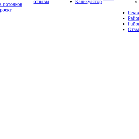
отзывы
Калькулятор
а потолков
роект
Рекв
Райо
Райо
Отз