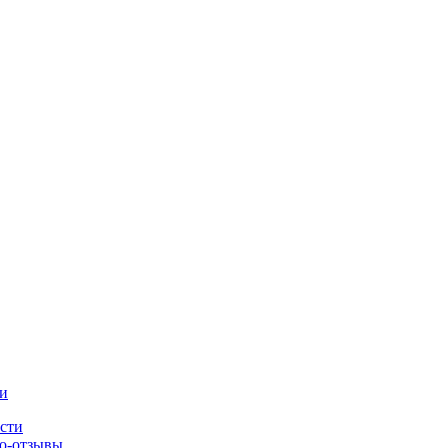
и
сти
о-отзывы