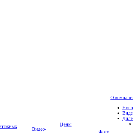
О компани
Ново
Виде
Диле
Цены
натяжных
Видео-
Фото