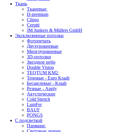
Ткань
Тканевые
D-premium
Clipso
Cerutti
JM Junkers & Müllers GmbH
Эксклюзивные потолки
Фотопечать
Двухуровневые
Многоуровневые
3D-потолки
Звездное небо
Double Vision
TEQTUM KM2
Теневые - Euro Kraab
Бесщелевые - Kraab
Резные - Apply
Акустические
Cold Stretch
LumFer
BAUF
PONGS
С подсветкой
Парящие
Световые линии