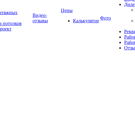
Диле
Цены
натяжных
Видео-
Фото
отзывы
Калькулятор
а потолков
роект
Рекв
Райо
Райо
Отз