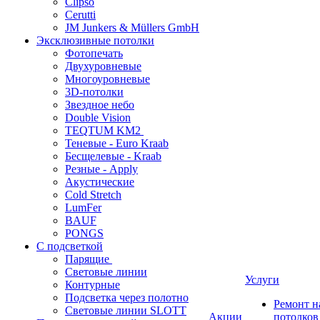
Clipso
Cerutti
JM Junkers & Müllers GmbH
Эксклюзивные потолки
Фотопечать
Двухуровневые
Многоуровневые
3D-потолки
Звездное небо
Double Vision
TEQTUM KM2
Теневые - Euro Kraab
Бесщелевые - Kraab
Резные - Apply
Акустические
Cold Stretch
LumFer
BAUF
PONGS
С подсветкой
Парящие
Световые линии
Услуги
Контурные
Подсветка через полотно
Ремонт 
Световые линии SLOTT
Акции
потолков